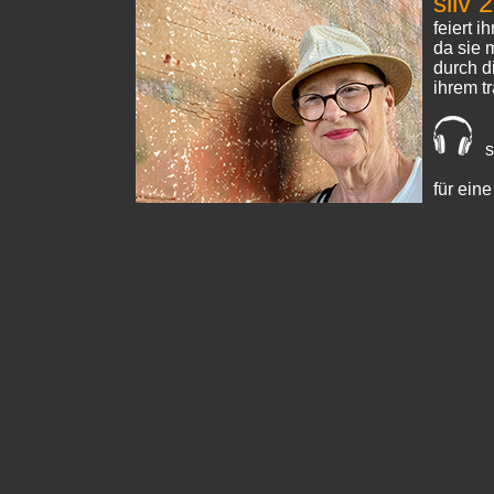
silv 
feiert i
da sie 
durch d
ihrem tr
s
für eine