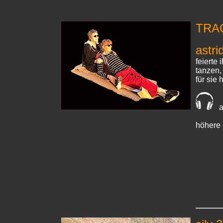
TRA
astri
feierte
tanzen,
für sie 
a
höhere 